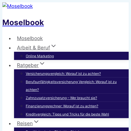
Zum
Inhalt
Moselbook
springen
Moselbook
Arbeit & Beruf
Online Marketing
Ratgeber
Versicherungsvergleich: Worauf ist zu achten?
Berufsunfähigkeitsversicherung Vergleich: Worauf ist zu
achten?
Zahnzusatzversicherung – Wer braucht sie?
Finanzierungsrechner: Worauf ist zu achten?
Kreditvergleich: Tipps und Tricks für die beste Wahl
Reisen