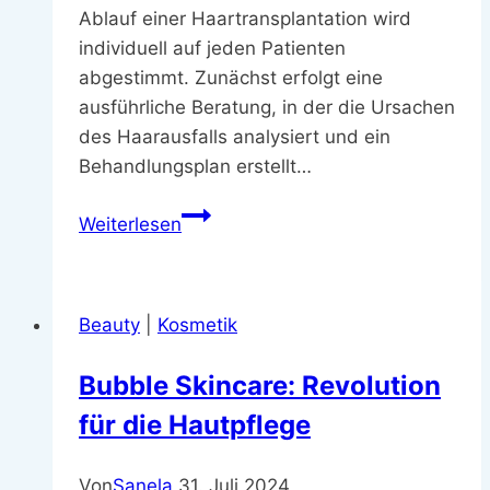
Ablauf einer Haartransplantation wird
individuell auf jeden Patienten
abgestimmt. Zunächst erfolgt eine
ausführliche Beratung, in der die Ursachen
des Haarausfalls analysiert und ein
Behandlungsplan erstellt…
Wie
Weiterlesen
funktioniert
eine
Haartransplantation
Beauty
|
Kosmetik
|
Behandlungsablauf.
Bubble Skincare: Revolution
für die Hautpflege
Von
Sanela
31. Juli 2024