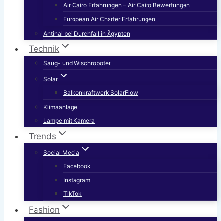
Air Cairo Erfahrungen – Air Cairo Bewertungen
European Air Charter Erfahrungen
Antinal bei Durchfall in Ägypten
Technik
Saug- und Wischroboter
Solar
Balkonkraftwerk SolarFlow
Klimaanlage
Lampe mit Kamera
Trends
Social Media
Facebook
Instagram
TikTok
Fashion