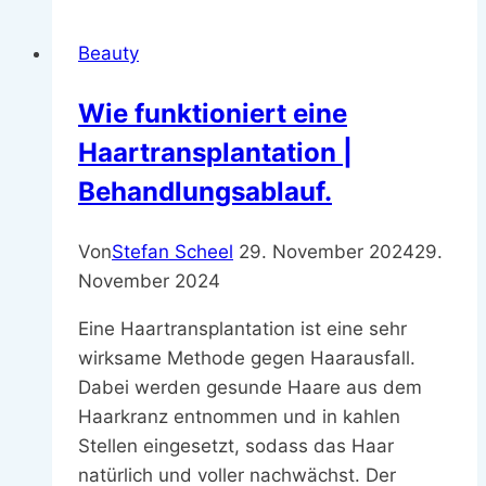
Zuhause
–
Beauty
Entspannung
&
Wie funktioniert eine
Self-
Haartransplantation |
Care
Tips
Behandlungsablauf.
Von
Stefan Scheel
29. November 2024
29.
November 2024
Eine Haartransplantation ist eine sehr
wirksame Methode gegen Haarausfall.
Dabei werden gesunde Haare aus dem
Haarkranz entnommen und in kahlen
Stellen eingesetzt, sodass das Haar
natürlich und voller nachwächst. Der