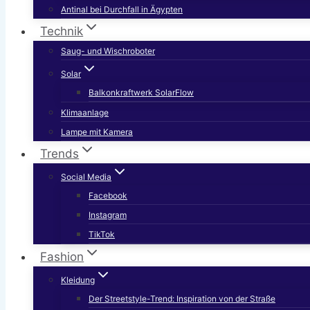
Antinal bei Durchfall in Ägypten
Technik
Saug- und Wischroboter
Solar
Balkonkraftwerk SolarFlow
Klimaanlage
Lampe mit Kamera
Trends
Social Media
Facebook
Instagram
TikTok
Fashion
Kleidung
Der Streetstyle-Trend: Inspiration von der Straße