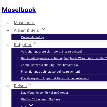
Moselbook
Moselbook
Arbeit & Beruf
Online Marketing
Ratgeber
Versicherungsvergleich: Worauf ist zu achten?
Berufsunfähigkeitsversicherung Vergleich: Worauf ist zu achten?
Zahnzusatzversicherung – Wer braucht sie?
Finanzierungsrechner: Worauf ist zu achten?
Kreditvergleich: Tipps und Tricks für die beste Wahl
Reisen
Das Wetter in der Türkei im Oktober
Die Top 18 Flugzeug Gadgets