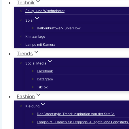
Technik
Saug- und Wischroboter
Solar
Balkonkraftwerk SolarFlow
Klimaanlage
Lampe mit Kamera
Trends
Social Media
Facebook
Instagram
TikTok
Fashion
Kleidung
Der Streetstyle-Trend: Inspiration von der Straße
Longshirt – Damen für Leggings: Ausgefallene Longshirt