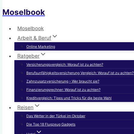
Moselbook
Moselbook
Arbeit & Beruf
Online Marketing
Ratgeber
Versicherungsvergleich: Worauf ist zu achten?
Berufsunfähigkeitsversicherung Vergleich: Worauf ist zu achten?
Zahnzusatzversicherung – Wer braucht sie?
Finanzierungsrechner: Worauf ist zu achten?
Kreditvergleich: Tipps und Tricks für die beste Wahl
Reisen
Das Wetter in der Türkei im Oktober
Die Top 18 Flugzeug Gadgets