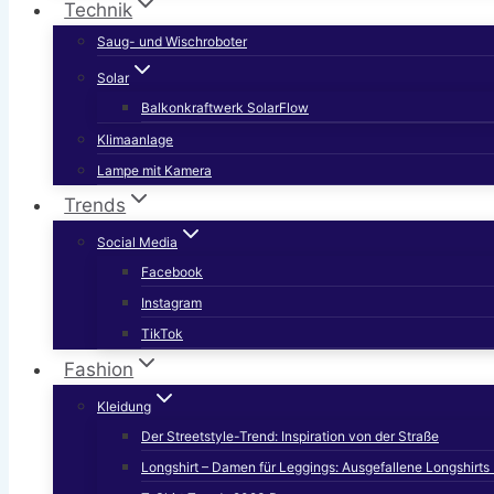
Technik
Saug- und Wischroboter
Solar
Balkonkraftwerk SolarFlow
Klimaanlage
Lampe mit Kamera
Trends
Social Media
Facebook
Instagram
TikTok
Fashion
Kleidung
Der Streetstyle-Trend: Inspiration von der Straße
Longshirt – Damen für Leggings: Ausgefallene Longshirt