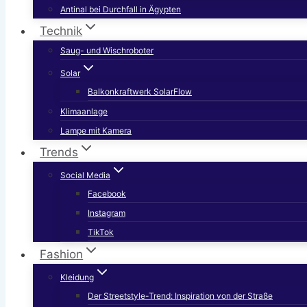
Antinal bei Durchfall in Ägypten
Technik
Saug- und Wischroboter
Solar
Balkonkraftwerk SolarFlow
Klimaanlage
Lampe mit Kamera
Trends
Social Media
Facebook
Instagram
TikTok
Fashion
Kleidung
Der Streetstyle-Trend: Inspiration von der Straße