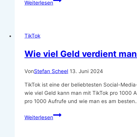
Weiterlesen
Ucar
–
Ein
inspirierender
TikTok
Instagram-
Influencer
Wie viel Geld verdient man
Von
Stefan Scheel
13. Juni 2024
TikTok ist eine der beliebtesten Social-Medi
wie viel Geld kann man mit TikTok pro 1000 A
pro 1000 Aufrufe und wie man es am besten
Wie
Weiterlesen
viel
Geld