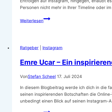
Entfolgen auf Instagram, hingegen, erlaubt es
Personen nicht mehr in Ihrer Timeline oder i
Was
Weiterlesen
bedeutet
Gefolgt
auf
Instagram?
Ratgeber
|
Instagram
–
Ein
Emre Ucar – Ein inspiriere
einfacher
Leitfaden
Von
Stefan Scheel
17. Juli 2024
In diesem Blogbeitrag werde ich dich in die f
seinen inspirierenden Botschaften die Online
unbedingt einen Blick auf seinen Instagram-
Emre