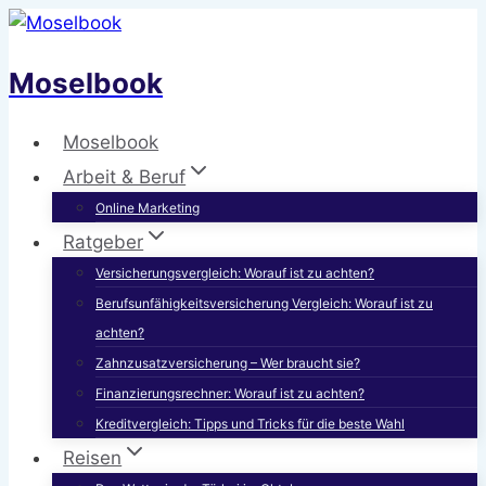
Zum
Inhalt
Moselbook
springen
Moselbook
Arbeit & Beruf
Online Marketing
Ratgeber
Versicherungsvergleich: Worauf ist zu achten?
Berufsunfähigkeitsversicherung Vergleich: Worauf ist zu
achten?
Zahnzusatzversicherung – Wer braucht sie?
Finanzierungsrechner: Worauf ist zu achten?
Kreditvergleich: Tipps und Tricks für die beste Wahl
Reisen