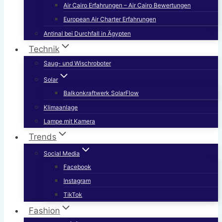
Air Cairo Erfahrungen – Air Cairo Bewertungen
European Air Charter Erfahrungen
Antinal bei Durchfall in Ägypten
Technik
Saug- und Wischroboter
Solar
Balkonkraftwerk SolarFlow
Klimaanlage
Lampe mit Kamera
Trends
Social Media
Facebook
Instagram
TikTok
Fashion