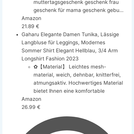
muttertagsgeschenk geschenk frau
geschenk für mama geschenk geburt
Amazon
bachelor geschenk
21.89 €
freundschaftsgeschenke geschenk
Gaharu Elegante Damen Tunika, Lässige
mama geschenk für oma geschenke
Langbluse für Leggings, Modernes
für frauen geburtstag geschenke zum
Sommer Shirt Elegant Hellblau, 3/4 Arm
18 geburtstag mädchen
Longshirt Fashion 2023
geschenkideen geschenk papa
geschenke für oma ostergeschenk
✿【Material】 Leichtes mesh-
freundinnen geschenk
material, weich, dehnbar, knitterfrei,
atmungsaktiv. Hochwertiges Material
bietet Ihnen eine komfortable
Amazon
feminine Note, Damen Tunika mit
26.99 €
glatt dünnem Stoff gefüttert, nicht
durchsichtig, angenehm zu tragen.
✿【Features】 Damen 3/4 Arm
Tunika, V-Ausschnitt, blumenmuster,