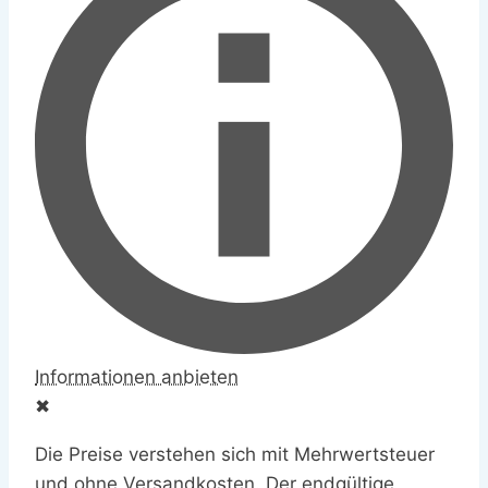
Doppellagig, hoher niedriger Saum,
Loose fit,
✖