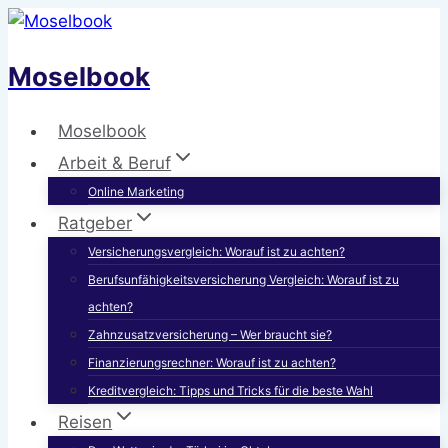
Zum
Inhalt
Moselbook
springen
Moselbook
Arbeit & Beruf
Online Marketing
Ratgeber
Versicherungsvergleich: Worauf ist zu achten?
Berufsunfähigkeitsversicherung Vergleich: Worauf ist zu
achten?
Zahnzusatzversicherung – Wer braucht sie?
Finanzierungsrechner: Worauf ist zu achten?
Kreditvergleich: Tipps und Tricks für die beste Wahl
Reisen