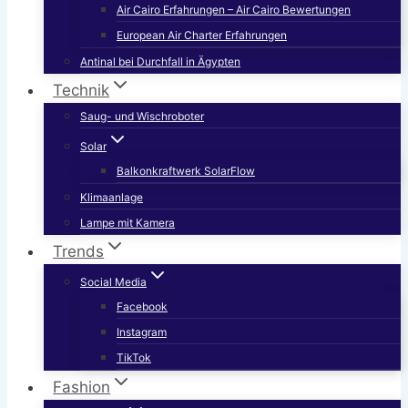
Air Cairo Erfahrungen – Air Cairo Bewertungen
European Air Charter Erfahrungen
Antinal bei Durchfall in Ägypten
Technik
Saug- und Wischroboter
Solar
Balkonkraftwerk SolarFlow
Klimaanlage
Lampe mit Kamera
Trends
Social Media
Facebook
Instagram
TikTok
Fashion