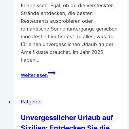
Erlebnissen. Egal, ob du die versteckten
Strände entdecken, die besten
Restaurants ausprobieren oder
romantische Sonnenuntergänge genießen
möchtest – hier findest du alles, was du
für einen unvergesslichen Urlaub an der
Amalfiküste brauchst. Im Jahr 2025
haben…
Unvergesslicher
Weiterlesen
Urlaub
an
der
Ratgeber
Amalfiküste:
Geheimtipps
Unvergesslicher Urlaub auf
für
Sizilien: Entdecken Sie die
deine