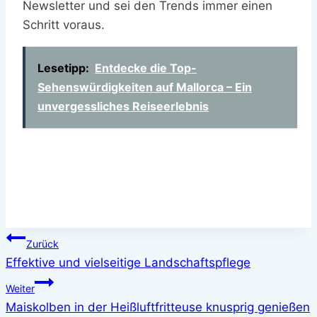
Newsletter und sei den Trends immer einen
Schritt voraus.
Lesetipp:
Entdecke die Top-
Sehenswürdigkeiten auf Mallorca – Ein
unvergessliches Reiseerlebnis
Beitragsnavigation
Zurück
Effektive und vielseitige Landschaftspflege
Weiter
Maiskolben in der Heißluftfritteuse knusprig genießen