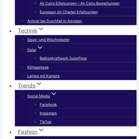
Air Cairo Erfahrungen – Air Cairo Bewertungen
European Air Charter Erfahrungen
Antinal bei Durchfall in Ägypten
Technik
Saug- und Wischroboter
Solar
Balkonkraftwerk SolarFlow
Klimaanlage
Lampe mit Kamera
Trends
Social Media
Facebook
Instagram
TikTok
Fashion