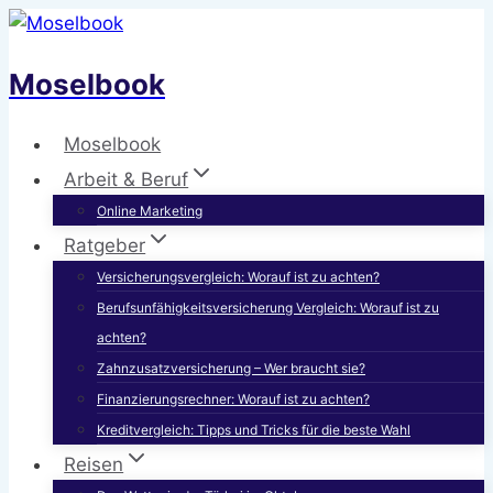
Zum
Inhalt
Moselbook
springen
Moselbook
Arbeit & Beruf
Online Marketing
Ratgeber
Versicherungsvergleich: Worauf ist zu achten?
Berufsunfähigkeitsversicherung Vergleich: Worauf ist zu
achten?
Zahnzusatzversicherung – Wer braucht sie?
Finanzierungsrechner: Worauf ist zu achten?
Kreditvergleich: Tipps und Tricks für die beste Wahl
Reisen