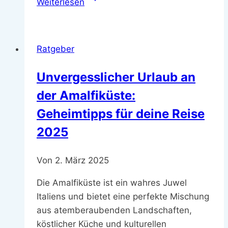
Weiterlesen
finden:
Ihr
Wegweiser
Ratgeber
für
eine
Unvergesslicher Urlaub an
effiziente
der Amalfiküste:
Entsorgung
Geheimtipps für deine Reise
2025
Von
2. März 2025
Die Amalfiküste ist ein wahres Juwel
Italiens und bietet eine perfekte Mischung
aus atemberaubenden Landschaften,
köstlicher Küche und kulturellen