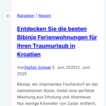
Anfang
November:
Ratgeber
|
Reisen
Die
besten
Entdecken Sie die besten
Reiseziele
Bibinje Ferienwohnungen für
für
einen
Ihren Traumurlaub in
warmen
Kroatien
Herbsturlaub
Von
Stefan Scheel
5. Juni 2025
12. Juni
2025
Bibinje, ein charmantes Fischerdorf an der
dalmatischen Küste, bietet eine perfekte
Mischung aus Erholung und Abenteuer.
Nur wenige Kilometer von Zadar entfernt,