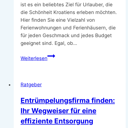
ist es ein beliebtes Ziel für Urlauber, die
die Schönheit Kroatiens erleben möchten.
Hier finden Sie eine Vielzahl von
Ferienwohnungen und Ferienhäusern, die
für jeden Geschmack und jedes Budget
geeignet sind. Egal, ob…
Entdecken
Weiterlesen
Sie
die
besten
Ratgeber
Bibinje
Ferienwohnungen
Entrümpelungsfirma finden:
für
Ihr Wegweiser für eine
Ihren
Traumurlaub
effiziente Entsorgung
in