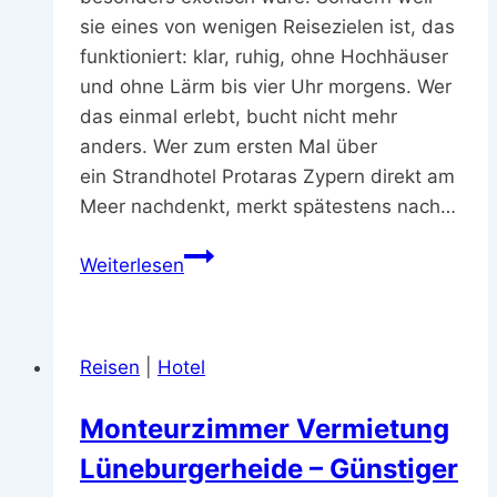
sie eines von wenigen Reisezielen ist, das
funktioniert: klar, ruhig, ohne Hochhäuser
und ohne Lärm bis vier Uhr morgens. Wer
das einmal erlebt, bucht nicht mehr
anders. Wer zum ersten Mal über
ein Strandhotel Protaras Zypern direkt am
Meer nachdenkt, merkt spätestens nach…
Urlaub
Weiterlesen
in
Protaras:
Warum
Reisen
|
Hotel
ein
Strandhotel
Monteurzimmer Vermietung
auf
Lüneburgerheide – Günstiger
Zypern
deinen