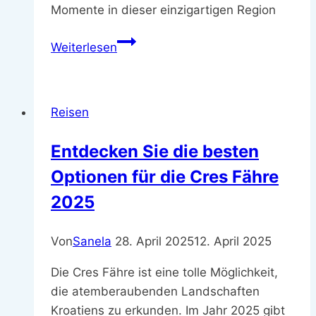
Momente in dieser einzigartigen Region
Top
Weiterlesen
Reiseziele
im
Sauerland
Reisen
–
Entdecken
Entdecken Sie die besten
Sie!
Optionen für die Cres Fähre
2025
Von
Sanela
28. April 2025
12. April 2025
Die Cres Fähre ist eine tolle Möglichkeit,
die atemberaubenden Landschaften
Kroatiens zu erkunden. Im Jahr 2025 gibt