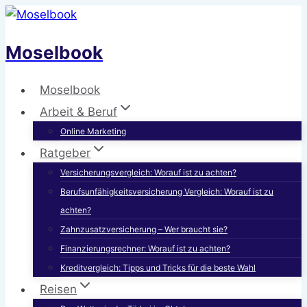
Zum
Inhalt
Moselbook
springen
Moselbook
Arbeit & Beruf
Online Marketing
Ratgeber
Versicherungsvergleich: Worauf ist zu achten?
Berufsunfähigkeitsversicherung Vergleich: Worauf ist zu
achten?
Zahnzusatzversicherung – Wer braucht sie?
Finanzierungsrechner: Worauf ist zu achten?
Kreditvergleich: Tipps und Tricks für die beste Wahl
Reisen