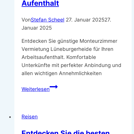
Aufenthalt
Sommer
verändert
Von
Stefan Scheel
27. Januar 2025
27.
Januar 2025
Entdecken Sie günstige Monteurzimmer
Vermietung Lüneburgerheide für Ihren
Arbeitsaufenthalt. Komfortable
Unterkünfte mit perfekter Anbindung und
allen wichtigen Annehmlichkeiten
Monteurzimmer
Weiterlesen
Vermietung
Lüneburgerheide
–
Reisen
Günstiger
Aufenthalt
Entdecken Sie die besten