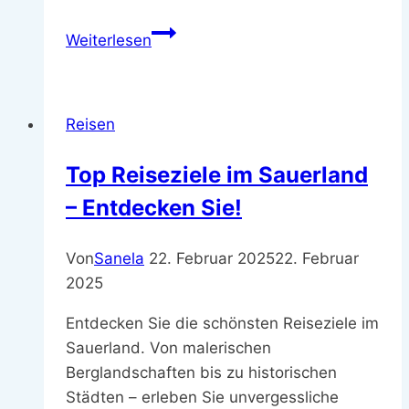
Entdecken
Weiterlesen
Sie
die
besten
Reisen
Ferienwohnungen
auf
Top Reiseziele im Sauerland
Rab
– Entdecken Sie!
für
Ihren
Traumurlaub
Von
Sanela
22. Februar 2025
22. Februar
2025
Entdecken Sie die schönsten Reiseziele im
Sauerland. Von malerischen
Berglandschaften bis zu historischen
Städten – erleben Sie unvergessliche