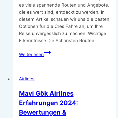
es viele spannende Routen und Angebote,
die es wert sind, entdeckt zu werden. In
diesem Artikel schauen wir uns die besten
Optionen für die Cres Fähre an, um Ihre
Reise unvergesslich zu machen. Wichtige
Erkenntnisse Die Schönsten Routen…
Entdecken
Weiterlesen
Sie
die
besten
Airlines
Optionen
für
Mavi Gök Airlines
die
Erfahrungen 2024:
Cres
Fähre
Bewertungen &
2025