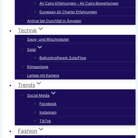
Air Cairo Erfahrungen – Air Cairo Bewertungen
European Air Charter Erfahrungen
Antinal bei Durchfall in Ägypten
Technik
Saug- und Wischroboter
Solar
Balkonkraftwerk SolarFlow
Klimaanlage
Lampe mit Kamera
Trends
Social Media
Facebook
Instagram
TikTok
Fashion