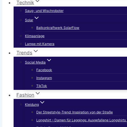
Technik
Saug- und Wischroboter
Solar
Balkonkraftwerk SolarFlow
Klimaanlage
Lampe mit Kamera
Trends
Social Media
Facebook
Instagram
TikTok
Fashion
Kleidung
Der Streetstyle-Trend: Inspiration von der Straße
Longshirt – Damen für Leggings: Ausgefallene Longshirt