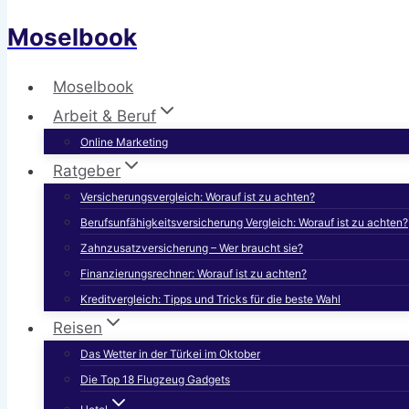
Moselbook
Moselbook
Arbeit & Beruf
Online Marketing
Ratgeber
Versicherungsvergleich: Worauf ist zu achten?
Berufsunfähigkeitsversicherung Vergleich: Worauf ist zu achten?
Zahnzusatzversicherung – Wer braucht sie?
Finanzierungsrechner: Worauf ist zu achten?
Kreditvergleich: Tipps und Tricks für die beste Wahl
Reisen
Das Wetter in der Türkei im Oktober
Die Top 18 Flugzeug Gadgets