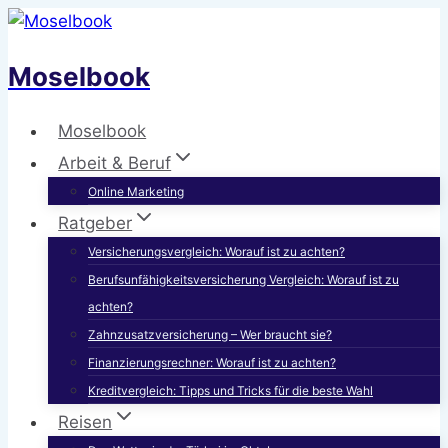
Zum
Inhalt
Moselbook
springen
Moselbook
Arbeit & Beruf
Online Marketing
Ratgeber
Versicherungsvergleich: Worauf ist zu achten?
Berufsunfähigkeitsversicherung Vergleich: Worauf ist zu
achten?
Zahnzusatzversicherung – Wer braucht sie?
Finanzierungsrechner: Worauf ist zu achten?
Kreditvergleich: Tipps und Tricks für die beste Wahl
Reisen