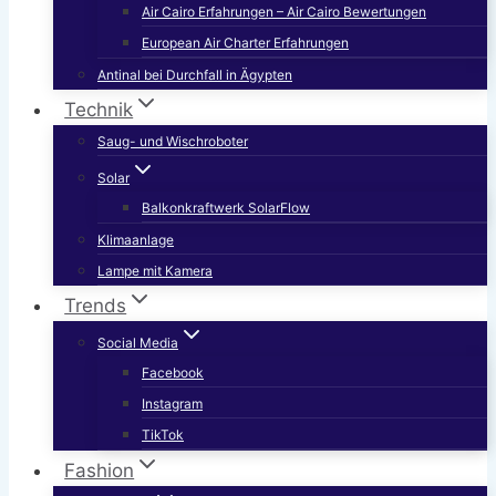
Air Cairo Erfahrungen – Air Cairo Bewertungen
European Air Charter Erfahrungen
Antinal bei Durchfall in Ägypten
Technik
Saug- und Wischroboter
Solar
Balkonkraftwerk SolarFlow
Klimaanlage
Lampe mit Kamera
Trends
Social Media
Facebook
Instagram
TikTok
Fashion