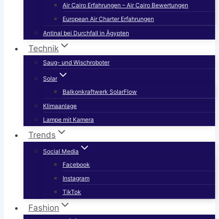
Air Cairo Erfahrungen – Air Cairo Bewertungen
European Air Charter Erfahrungen
Antinal bei Durchfall in Ägypten
Technik
Saug- und Wischroboter
Solar
Balkonkraftwerk SolarFlow
Klimaanlage
Lampe mit Kamera
Trends
Social Media
Facebook
Instagram
TikTok
Fashion