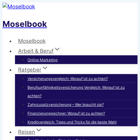
Zum
Inhalt
Moselbook
springen
Moselbook
Arbeit & Beruf
Online Marketing
Ratgeber
Versicherungsvergleich: Worauf ist zu achten?
Berufsunfähigkeitsversicherung Vergleich: Worauf ist zu
achten?
Zahnzusatzversicherung – Wer braucht sie?
Finanzierungsrechner: Worauf ist zu achten?
Kreditvergleich: Tipps und Tricks für die beste Wahl
Reisen