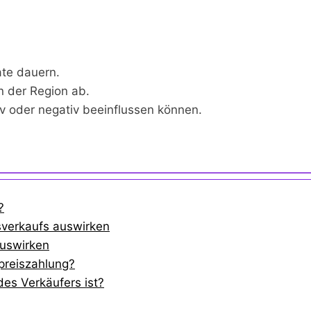
ate dauern.
n der Region ab.
iv oder negativ beeinflussen können.
?
usverkaufs auswirken
auswirken
preiszahlung?
des Verkäufers ist?