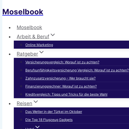
Moselbook
Moselbook
Arbeit & Beruf
Online Marketing
Ratgeber
Versicherungsvergleich: Worauf ist zu achten?
Berufsunfähigkeitsversicherung Vergleich: Worauf ist zu achten?
Zahnzusatzversicherung – Wer braucht sie?
Finanzierungsrechner: Worauf ist zu achten?
Kreditvergleich: Tipps und Tricks für die beste Wahl
Reisen
Das Wetter in der Türkei im Oktober
Die Top 18 Flugzeug Gadgets