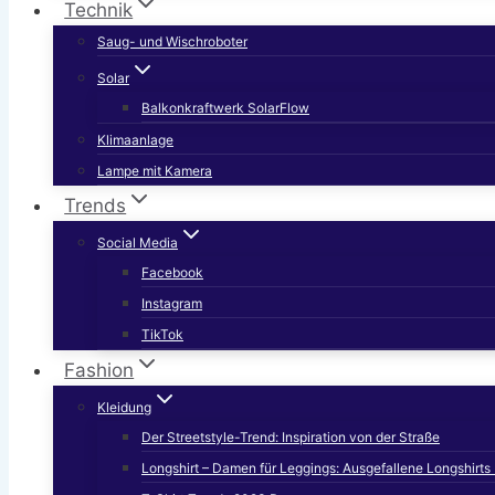
Technik
Saug- und Wischroboter
Solar
Balkonkraftwerk SolarFlow
Klimaanlage
Lampe mit Kamera
Trends
Social Media
Facebook
Instagram
TikTok
Fashion
Kleidung
Der Streetstyle-Trend: Inspiration von der Straße
Longshirt – Damen für Leggings: Ausgefallene Longshirt