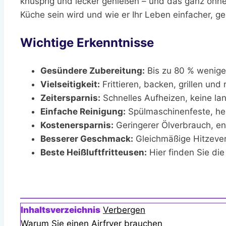
knusprig und lecker genießen – und das ganz ohne 
Küche sein wird und wie er Ihr Leben einfacher, 
Wichtige Erkenntnisse
Gesündere Zubereitung:
Bis zu 80 % weniger
Vielseitigkeit:
Frittieren, backen, grillen und
Zeitersparnis:
Schnelles Aufheizen, keine la
Einfache Reinigung:
Spülmaschinenfeste, he
Kostenersparnis:
Geringerer Ölverbrauch, en
Besserer Geschmack:
Gleichmäßige Hitzevert
Beste Heißluftfritteusen:
Hier finden Sie di
Inhaltsverzeichnis
Verbergen
Warum Sie einen Airfryer brauchen