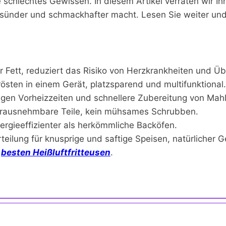
schlechtes Gewissen. In diesem Artikel verraten wir Ihn
gesünder und schmackhafter macht. Lesen Sie weiter und
 Fett, reduziert das Risiko von Herzkrankheiten und Ü
 rösten in einem Gerät, platzsparend und multifunktional.
ngen Vorheizzeiten und schnellere Zubereitung von Mahl
rausnehmbare Teile, kein mühsames Schrubben.
ergieeffizienter als herkömmliche Backöfen.
eilung für knusprige und saftige Speisen, natürlicher 
e
besten Heißluftfritteusen
.