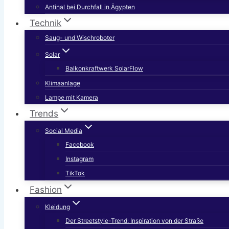
Antinal bei Durchfall in Ägypten
Technik
Saug- und Wischroboter
Solar
Balkonkraftwerk SolarFlow
Klimaanlage
Lampe mit Kamera
Trends
Social Media
Facebook
Instagram
TikTok
Fashion
Kleidung
Der Streetstyle-Trend: Inspiration von der Straße