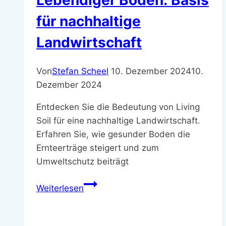
Lebendiger Boden: Basis
für nachhaltige
Landwirtschaft
Von
Stefan Scheel
10. Dezember 2024
10.
Dezember 2024
Entdecken Sie die Bedeutung von Living
Soil für eine nachhaltige Landwirtschaft.
Erfahren Sie, wie gesunder Boden die
Ernteerträge steigert und zum
Umweltschutz beiträgt
Lebendiger
Weiterlesen
Boden:
Basis
für