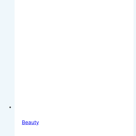
für
den
Alltag
Beauty