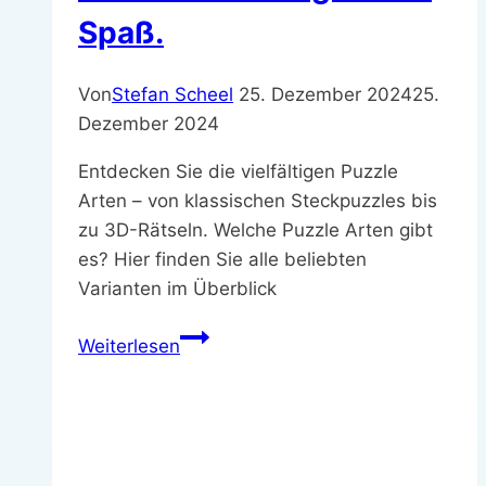
Spaß.
Von
Stefan Scheel
25. Dezember 2024
25.
Dezember 2024
Entdecken Sie die vielfältigen Puzzle
Arten – von klassischen Steckpuzzles bis
zu 3D-Rätseln. Welche Puzzle Arten gibt
es? Hier finden Sie alle beliebten
Varianten im Überblick
Welche
Weiterlesen
Puzzle
Arten
gibt
es
–