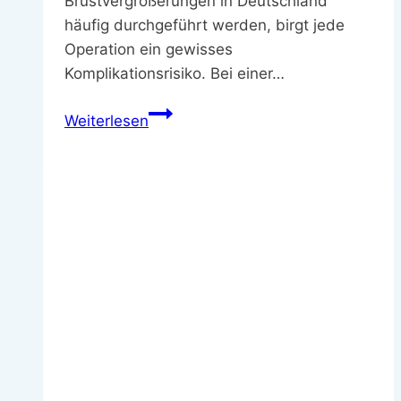
Brustvergrößerungen in Deutschland
häufig durchgeführt werden, birgt jede
Operation ein gewisses
Komplikationsrisiko. Bei einer…
Was
Weiterlesen
Sie
vor
einer
Brustvergrößerung
wissen
müssen