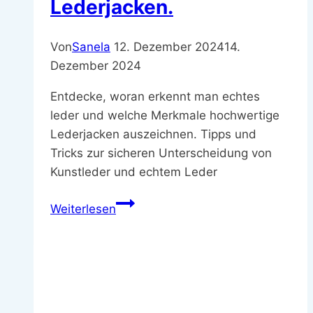
Lederjacken.
Von
Sanela
12. Dezember 2024
14.
Dezember 2024
Entdecke, woran erkennt man echtes
leder und welche Merkmale hochwertige
Lederjacken auszeichnen. Tipps und
Tricks zur sicheren Unterscheidung von
Kunstleder und echtem Leder
Woran
Weiterlesen
erkennt
man
echtes
Leder
–