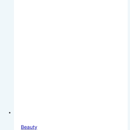
zwei
Rädern
Beauty