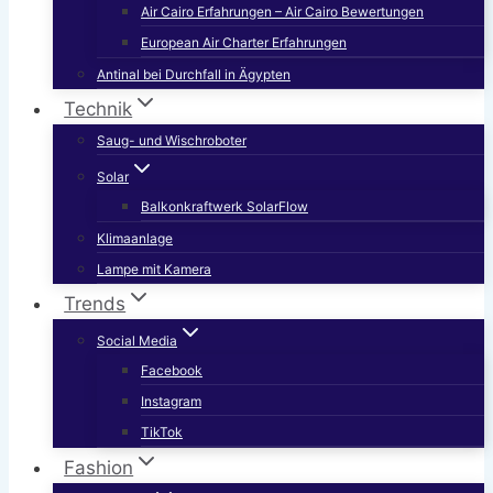
Air Cairo Erfahrungen – Air Cairo Bewertungen
European Air Charter Erfahrungen
Antinal bei Durchfall in Ägypten
Technik
Saug- und Wischroboter
Solar
Balkonkraftwerk SolarFlow
Klimaanlage
Lampe mit Kamera
Trends
Social Media
Facebook
Instagram
TikTok
Fashion