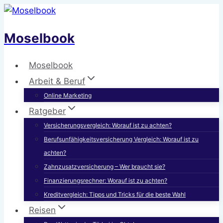
Zum
Inhalt
Moselbook
springen
Moselbook
Arbeit & Beruf
Online Marketing
Ratgeber
Versicherungsvergleich: Worauf ist zu achten?
Berufsunfähigkeitsversicherung Vergleich: Worauf ist zu
achten?
Zahnzusatzversicherung – Wer braucht sie?
Finanzierungsrechner: Worauf ist zu achten?
Kreditvergleich: Tipps und Tricks für die beste Wahl
Reisen