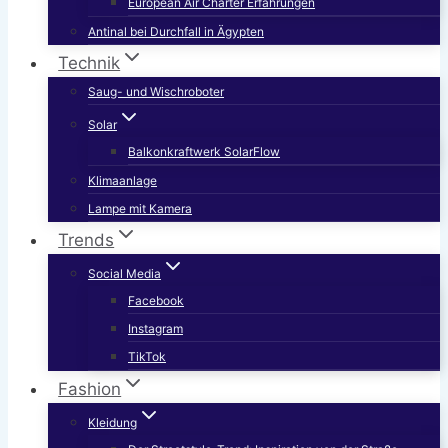
European Air Charter Erfahrungen
Antinal bei Durchfall in Ägypten
Technik
Saug- und Wischroboter
Solar
Balkonkraftwerk SolarFlow
Klimaanlage
Lampe mit Kamera
Trends
Social Media
Facebook
Instagram
TikTok
Fashion
Kleidung