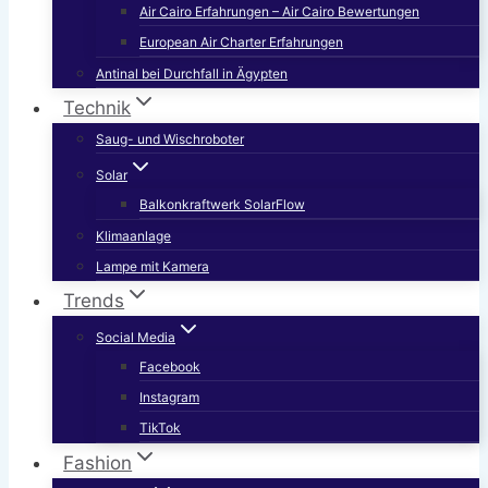
Air Cairo Erfahrungen – Air Cairo Bewertungen
European Air Charter Erfahrungen
Antinal bei Durchfall in Ägypten
Technik
Saug- und Wischroboter
Solar
Balkonkraftwerk SolarFlow
Klimaanlage
Lampe mit Kamera
Trends
Social Media
Facebook
Instagram
TikTok
Fashion