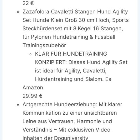
22 €
Silber
Zazafolora Cavaletti Stangen Hund Agility
Set Hunde Klein Groß 30 cm Hoch, Sports
Steckhürdenset mit 8 Kegel 16 Stangen,
für Pylonen Hundetraining & Fussball
Trainingszubehör
KLAR FÜR HUNDETRAINING
KONZIPIERT: Dieses Hund Agility Set
ist ideal für Agility, Cavaletti,
Hürdentraining und Slalom. Es
Amazon
fördert Laufen, Springen,
29.99 €
Koordination und kontrollierten
Artgerechte Hundeerziehung: Mit klarer
Bewegungsaufbau – perfekt, um
Kommunikation zu einer unsichtbaren
Vertrauen zu deinem Hund zu
Leine aus Vertrauen, Harmonie und
stärken und ihn aktiv zu halten.
Verständnis – Mit exklusiven Video-
QUER- &
Inhalten der Doguniversity