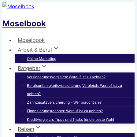
Zum
Inhalt
Moselbook
springen
Moselbook
Arbeit & Beruf
Online Marketing
Ratgeber
Versicherungsvergleich: Worauf ist zu achten?
Berufsunfähigkeitsversicherung Vergleich: Worauf ist zu
achten?
Zahnzusatzversicherung – Wer braucht sie?
Finanzierungsrechner: Worauf ist zu achten?
Kreditvergleich: Tipps und Tricks für die beste Wahl
Reisen