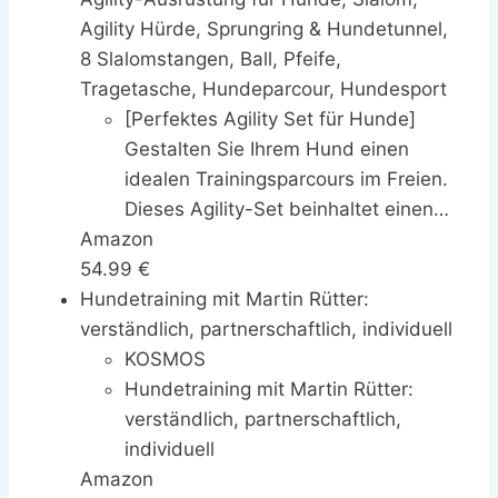
Agility Hürde, Sprungring & Hundetunnel,
gesund
8 Slalomstangen, Ball, Pfeife,
Tragetasche, Hundeparcour, Hundesport
[Perfektes Agility Set für Hunde]
Gestalten Sie Ihrem Hund einen
idealen Trainingsparcours im Freien.
Dieses Agility-Set beinhaltet einen
Amazon
Tunnel, eine Hürde, einen Sprungring,
54.99 €
8 Slalomstangen, eine quadratische
Hundetraining mit Martin Rütter:
Pausebox, einen Ball, eine Pfeife
verständlich, partnerschaftlich, individuell
sowie eine praktische Tragetasche.
Perfekt für das Training
KOSMOS
Hundetraining mit Martin Rütter:
verständlich, partnerschaftlich,
individuell
Amazon
ABIS-BUCH