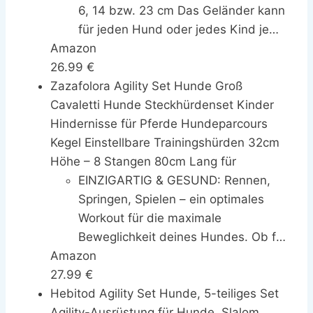
6, 14 bzw. 23 cm Das Geländer kann
für jeden Hund oder jedes Kind je
Amazon
nach Größe oder Alter angepasst
26.99 €
werden. Flexibilität hilft, in Schritten
Zazafolora Agility Set Hunde Groß
zu trainieren und je nach Zeitplan
Cavaletti Hunde Steckhürdenset Kinder
Hindernisse für Pferde Hundeparcours
Kegel Einstellbare Trainingshürden 32cm
Höhe – 8 Stangen 80cm Lang für
EINZIGARTIG & GESUND: Rennen,
Springen, Spielen – ein optimales
Workout für die maximale
Beweglichkeit deines Hundes. Ob für
Amazon
das Wettkampftraining oder einfach
27.99 €
nur zum Spaß: Dieses hunde agility
Hebitod Agility Set Hunde, 5-teiliges Set
set ist perfekt, um Vertrauen zu
Agility-Ausrüstung für Hunde, Slalom,
deinem Hund aufzubauen und ihn